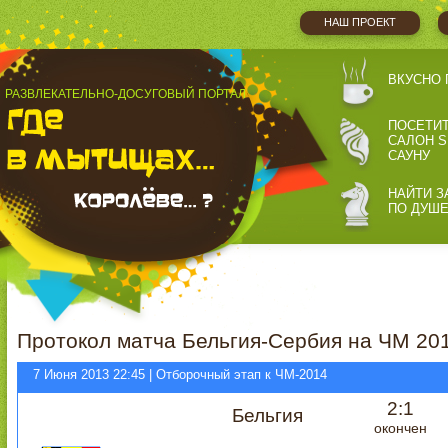
НАШ ПРОЕКТ
ВКУСНО 
РАЗВЛЕКАТЕЛЬНО-ДОСУГОВЫЙ ПОРТАЛ
ПОСЕТИ
САЛОН S
САУНУ
НАЙТИ З
ПО ДУШ
Протокол матча Бельгия-Сербия на ЧМ 201
7 Июня 2013 22:45 | Отборочный этап к ЧМ-2014
2:1
Бельгия
окончен