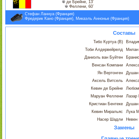
де Брeйне, 13´
Феллени, 60´
Стефан Ланнуа (Франция)
Фредерик Кано (Франция), Микаэль Аннонье (Франция)
Составы
Тибо Куртуа (В)
Владим
Тоби Алдервейрелд
Милан
Даниэль ван Буйтен
Брани
Венсан Компани
Алекс
Ян Вертонген
Душан
Аксель Витсель
Алекс
Кевин де Брeйне
Любом
Маруан Феллени
Лазар
Кристиан Бентеке
Душан
Кевин Миральяс
Лука 
Насер Шадли
Невен 
Замены
Главные трен