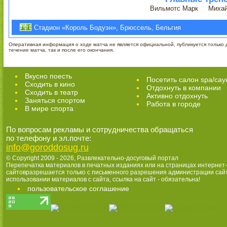
Вильмотс Марк
Миха
Стадион «Король Бодуэн», Брюссель, Бельгия
Оперативная информация о ходе матча не является официальной, публикуется только д
течение матча, так и после его окончания.
Вкусно поесть
Посетить салон spa/сау
Сходить в кино
Отдохнуть в компании
Cходить в театр
Активно отдохнуть
Заняться спортом
Работа в городе
В мире спорта
По вопросам рекламы и сотрудничества обращаться
по телефону и эл.почте:
info@goroddosug.ru
© Copyright 2009 - 2026,
Развлекательно-досуговый портал
Перепечатка материалов в печатных изданиях или на страницах интернет-
сайтовразрешается только с письменного разрешения администрации сай
использовании материалов с сайта, ссылка на сайт - обязательна!
пользовательское соглашение