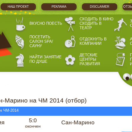
НАШ ПРОЕКТ
РЕКЛАМА
DISCLAIMER
ОТЗЫ
СХОДИТЬ В КИНО
ВКУСНО ПОЕСТЬ
СХОДИТЬ В
ТЕАТР
ПОСЕТИТЬ
ОТДОХНУТЬ В
САЛОН SPA/
КОМПАНИИ
САУНУ
ДЕТСКИЕ
НАЙТИ ЗАНЯТИЕ
ЦЕНТРЫ
ПО ДУШЕ
РАЗВИТИЯ
н-Марино на ЧМ 2014 (отбор)
 к ЧМ-2014
5:0
ия
Сан-Марино
окончен