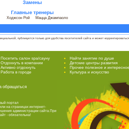
Замены
Главные тренеры
Ходжсон Рой
Мацца Джампаоло
циальной, публикуется только для удобства посетителей сайта и может корректироваться 
Посетить салон spa/сауну
Найти занятие по душе
Отдохнуть в компании
Детские центры развития
Активно отдохнуть
Прочее полезное и интересно
Работа в городе
Культура и искусство
а обращаться
вый портал
или на страницах интернет-
решения администрации сайта.При
айт - обязательна!