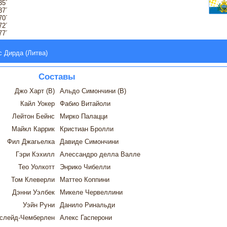
35´
37´
70´
72´
77´
с Дирда (Литва)
Составы
Джо Харт (В)
Альдо Симончини (В)
Кайл Уокер
Фабио Витайоли
Лейтон Бейнс
Мирко Палацци
Майкл Каррик
Кристиан Бролли
Фил Джагьелка
Давиде Симончини
Гэри Кэхилл
Алессандро делла Валле
Тео Уолкотт
Энрико Чибелли
Том Клеверли
Маттео Коппини
Дэнни Уэлбек
Микеле Червеллини
Уэйн Руни
Данило Ринальди
слейд-Чемберлен
Алекс Гасперони