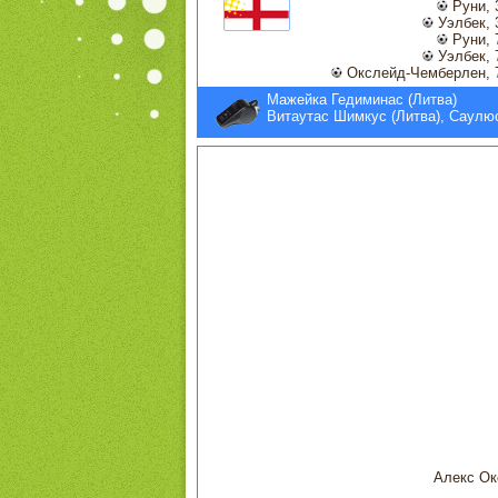
Руни, 
Уэлбек, 
Руни, 
Уэлбек, 
Окслейд-Чемберлен, 
Мажейка Гедиминас (Литва)
Витаутас Шимкус (Литва), Саулю
Алекс Ок