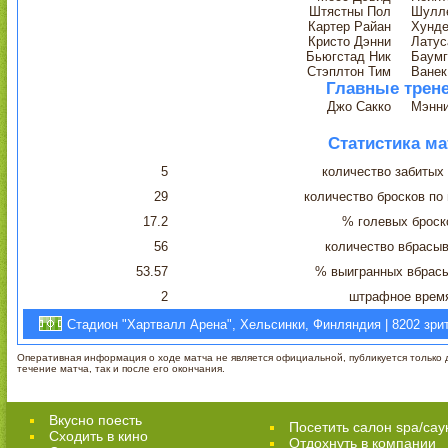
Штястны Пол
Шулл
Картер Райан
Хунде
Кристо Дэнни
Латус
Бьюгстад Ник
Баумг
Стэплтон Тим
Ванек
Главные трен
Джо Сакко
Мэнни
Статистика ма
5
количество забитых
29
количество бросков по
17.2
% голевых броск
56
количество вбрасы
53.57
% выигранных вбрас
2
штрафное врем
Стадион "Хартвалл Арена", Хельсинки, Финляндия | 8202 зри
Оперативная информация о ходе матча не является официальной, публикуется только д
течение матча, так и после его окончания.
Вкусно поесть
Посетить салон spa/сау
Сходить в кино
Отдохнуть в компании