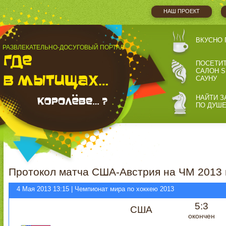
НАШ ПРОЕКТ
ВКУСНО 
РАЗВЛЕКАТЕЛЬНО-ДОСУГОВЫЙ ПОРТАЛ
ПОСЕТИ
САЛОН S
САУНУ
НАЙТИ З
ПО ДУШ
Протокол матча США-Австрия на ЧМ 2013 
4 Мая 2013 13:15 | Чемпионат мира по хоккею 2013
5:3
США
окончен