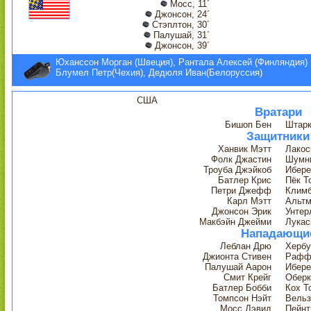
Мосс, 11´
Джонсон, 24´
Стэплтон, 30´
Палушай, 31´
Джонсон, 39´
Юханссон Морган (Швеция), Рантала Алексей (Финляндия)
Блумел Петр(Чехия), Дедюля Иван(Белоруссия)
США
Вратари
Бишоп Бен
Штарк
Защитники
Ханвик Мэтт
Лакос
Фолк Джастин
Шумни
Троуба Джэйкоб
Ибере
Батлер Крис
Пёк Т
Петри Джефф
Климб
Карл Мэтт
Альтм
Джонсон Эрик
Унтер
Макбэйн Джейми
Лукас
Нападающи
Леблан Дрю
Хербу
Джионта Стивен
Рафф
Палушай Аарон
Ибере
Смит Крейг
Оберк
Батлер Бобби
Кох Т
Томпсон Нэйт
Вельз
Мосс Дэвид
Пейнт