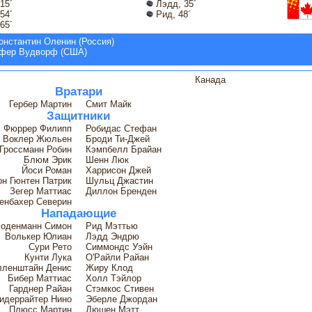
15´
Лэдд, 35´
54´
Рид, 48´
65´
онстантин Оленин (Россия)
тофер Вудворф (США)
Канада
Вратари
Гербер Мартин
Смит Майк
Защитники
Фюррер Филипп
Робидас Стефан
Воклер Жюльен
Броди Ти-Джей
Гроссманн Робин
Кэмпбелл Брайан
Блюм Эрик
Шенн Люк
Йоси Роман
Харрисон Джей
н Гюнтен Патрик
Шульц Джастин
Зегер Маттиас
Диллон Бренден
енбахер Северин
Нападающие
оденманн Симон
Рид Мэттью
Волькер Юлиан
Лэдд Эндрю
Сури Рето
Симмондс Уэйн
Кунти Лука
О'Райли Райан
лленштайн Денис
Жиру Клод
Бибер Маттиас
Холл Тэйлор
Гарднер Райан
Стэмкос Стивен
идеррайтер Нино
Эберле Джордан
Плюсс Мартин
Дюшен Мэтт