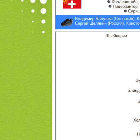
Холленштайн, 
Нидеррайтер, 
Сури, 
Владимир Балушка (Словакия), К
Сергей Шелянин (Россия), Крис
Швейцария
Фо
Блинд
Б
Хо
Н