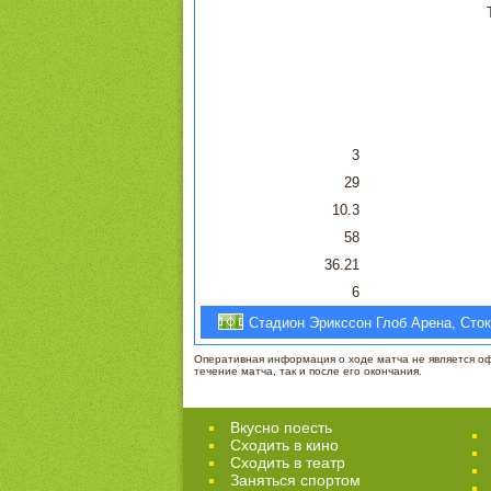
3
29
10.3
58
36.21
6
Стадион Эрикссон Глоб Арена, Сток
Оперативная информация о ходе матча не является офи
течение матча, так и после его окончания.
Вкусно поесть
Сходить в кино
Cходить в театр
Заняться спортом