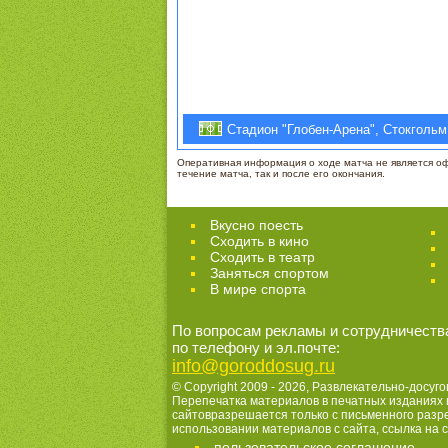
Стадион "Глобен-Арена", Стокгольм
Оперативная информация о ходе матча не является офи
течение матча, так и после его окончания.
Вкусно поесть
Сходить в кино
Cходить в театр
Заняться спортом
В мире спорта
По вопросам рекламы и сотрудничеств
по телефону и эл.почте:
info@goroddosug.ru
© Copyright 2009 - 2026,
Развлекательно-досуго
Перепечатка материалов в печатных изданиях 
сайтовразрешается только с письменного раз
использовании материалов с сайта, ссылка на с
пользовательское соглашение