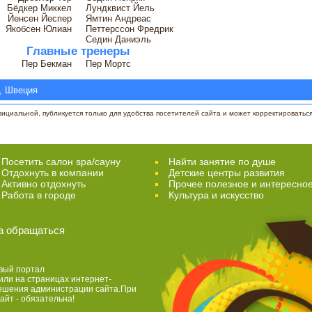
Бёдкер Миккел
Лундквист Йель
Йенсен Йеспер
Ямтин Андреас
Якобсен Юлиан
Петтерссон Фредрик
Седин Даниэль
Главные тренеры
Пер Бекман
Пер Мортс
, Швеция
циальной, публикуется только для удобства посетителей сайта и может корректироваться 
Посетить салон spa/сауну
Найти занятие по душе
Отдохнуть в компании
Детские центры развития
Активно отдохнуть
Прочее полезное и интересно
Работа в городе
Культура и искусство
а обращаться
вый портал
или на страницах интернет-
решения администрации сайта.При
айт - обязательна!