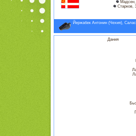
Мадсен, 
Старков, 
Йержабек Антонин (Чехия), Салас
Дания
Л
Л
Бьо