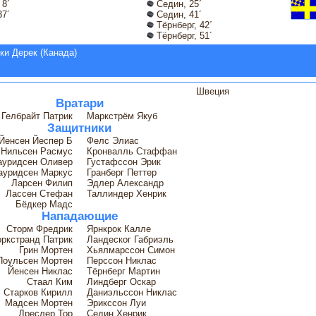
8´
Седин, 25´
37´
Седин, 41´
Тёрнберг, 42´
Тёрнберг, 51´
ки Дерек (Канада)
Швеция
Вратари
Гелбрайт Патрик
Маркстрём Якуб
Защитники
Йенсен Йеспер Б
Фелс Элиас
Нильсен Расмус
Кронвалль Стаффан
ауридсен Оливер
Густафссон Эрик
ауридсен Маркус
Гранберг Петтер
Ларсен Филип
Эдлер Александр
Лассен Стефан
Таллиндер Хенрик
Бёдкер Мадс
Нападающие
Сторм Фредрик
Ярнкрок Калле
ркстранд Патрик
Ландеског Габриэль
Грин Мортен
Хьялмарссон Симон
Поульсен Мортен
Перссон Никлас
Йенсен Никлас
Тёрнберг Мартин
Стаал Ким
Линдберг Оскар
Старков Кирилл
Даниэльсcон Никлас
Мадсен Мортен
Эрикссон Луи
Дреслер Тор
Седин Хенрик