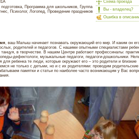
31А
Схема проезда
 подготовка, Программа для школьников, Группа
Вы - владелец?
тнес, Психолог, Логопед, Проведение праздников
Ошибка в описани
емя
, ваш Малыш начинает познавать окружающий его мир. И каким он ег
рослых, родителей и педагогов. С нашими опытными специалистами ребе
, танцуя, в творчестве. В нашем Центре работают профессиналы: практ
гопеды-дефектологи, музыкальные педагоги, педагоги-дошкольники. Нел
я для ребенка те люди, которые окружают его – это родители и близкие
емся не только с детьми, но и с их родителями: проводим родительские
рабатываем памятки и статьи по наиболее часто возникающим у Вас вопр
ания.