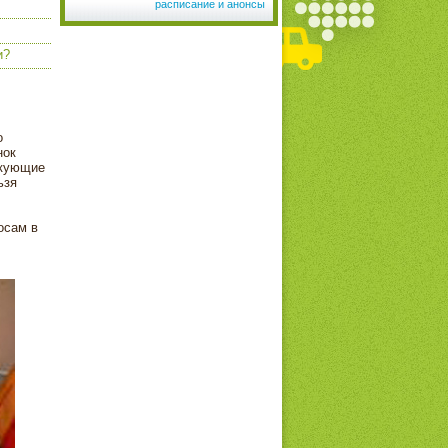
расписание и анонсы
и?
о
нок
икующие
ьзя
осам в