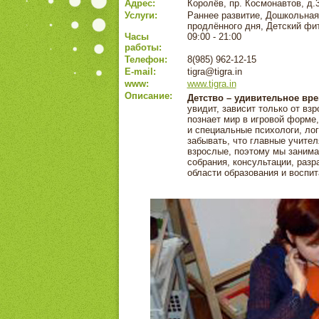
Адрес:
Королёв, пр. Космонавтов, д.
Услуги:
Раннее развитие, Дошкольная
продлённого дня, Детский фи
Часы
09:00 - 21:00
работы:
Телефон:
8(985) 962-12-15
E-mail:
tigra@tigra.in
www:
www.tigra.in
Описание:
Детство – удивительное вр
увидит, зависит только от вз
познает мир в игровой форме
и специальные психологи, ло
забывать, что главные учител
взрослые, поэтому мы занима
собрания, консультации, раз
области образования и воспит