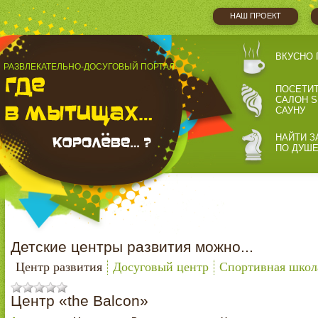
НАШ ПРОЕКТ
ВКУСНО 
РАЗВЛЕКАТЕЛЬНО-ДОСУГОВЫЙ ПОРТАЛ
ПОСЕТИ
САЛОН S
САУНУ
НАЙТИ З
ПО ДУШ
Детские центры развития можно...
Центр развития
Досуговый центр
Спортивная школ
Центр «the Balcon»