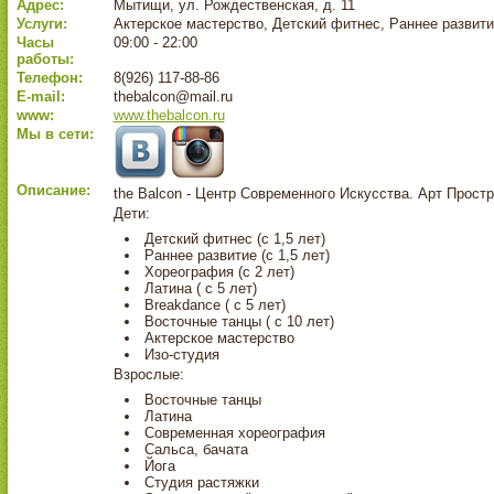
Адрес:
Мытищи, ул. Рождественская, д. 11
Услуги:
Актерское мастерство, Детский фитнес, Раннее развит
Часы
09:00 - 22:00
работы:
Телефон:
8(926) 117-88-86
E-mail:
thebalcon@mail.ru
www:
www.thebalcon.ru
Мы в сети:
Описание:
the Balcon - Центр Современного Искусства. Арт Прост
Дети:
Детский фитнес (с 1,5 лет)
Раннее развитие (с 1,5 лет)
Хореография (с 2 лет)
Латина ( с 5 лет)
Breakdance ( c 5 лет)
Восточные танцы ( с 10 лет)
Актерское мастерство
Изо-студия
Взрослые:
Восточные танцы
Латина
Современная хореография
Сальса, бачата
Йога
Студия растяжки