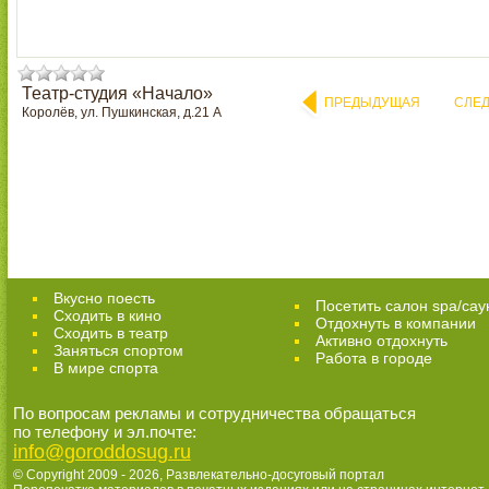
Театр-студия «Начало»
ПРЕДЫДУЩАЯ
СЛЕ
Королёв, ул. Пушкинская, д.21 А
Вкусно поесть
Посетить салон spa/сау
Сходить в кино
Отдохнуть в компании
Cходить в театр
Активно отдохнуть
Заняться спортом
Работа в городе
В мире спорта
По вопросам рекламы и сотрудничества обращаться
по телефону и эл.почте:
info@goroddosug.ru
© Copyright 2009 - 2026,
Развлекательно-досуговый портал