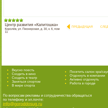
Центр развития «Капитошка»
ПРЕДЫДУЩАЯ
СЛЕ
Королёв, ул. Пионерская, д. 30, к. 6, пом
11
Вкусно поесть
Посетить салон spa/сау
Сходить в кино
Отдохнуть в компании
Cходить в театр
Активно отдохнуть
Заняться спортом
Работа в городе
В мире спорта
По вопросам рекламы и сотрудничества обращаться
по телефону и эл.почте:
info@goroddosug.ru