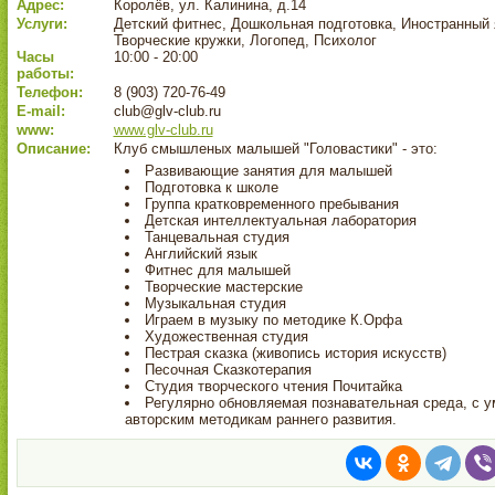
Адрес:
Королёв, ул. Калинина, д.14
Услуги:
Детский фитнес, Дошкольная подготовка, Иностранный 
Творческие кружки, Логопед, Психолог
Часы
10:00 - 20:00
работы:
Телефон:
8 (903) 720-76-49
E-mail:
club@glv-club.ru
www:
www.glv-club.ru
Описание:
Клуб смышленых малышей "Головастики" - это:
Развивающие занятия для малышей
Подготовка к школе
Группа кратковременного пребывания
Детская интеллектуальная лаборатория
Танцевальная студия
Английский язык
Фитнес для малышей
Творческие мастерские
Музыкальная студия
Играем в музыку по методике К.Орфа
Художественная студия
Пестрая сказка (живопись история искусств)
Песочная Сказкотерапия
Студия творческого чтения Почитайка
Регулярно обновляемая познавательная среда, с 
авторским методикам раннего развития.