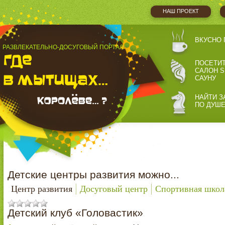
НАШ ПРОЕКТ
ВКУСНО 
РАЗВЛЕКАТЕЛЬНО-ДОСУГОВЫЙ ПОРТАЛ
ПОСЕТИ
САЛОН S
САУНУ
НАЙТИ З
ПО ДУШ
Детские центры развития можно...
Центр развития
Досуговый центр
Спортивная школ
Детский клуб «Головастик»