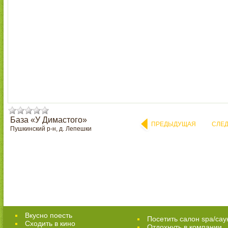
База «У Димастого»
ПРЕДЫДУЩАЯ
СЛЕ
Пушкинский р-н, д. Лепешки
Вкусно поесть
Посетить салон spa/сау
Сходить в кино
Отдохнуть в компании