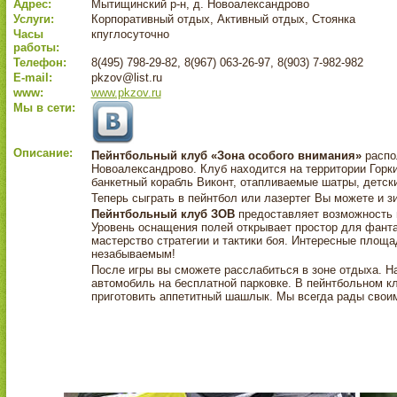
Адрес:
Мытищинский р-н, д. Новоалександрово
Услуги:
Корпоративный отдых, Активный отдых, Стоянка
Часы
кпуглосуточно
работы:
Телефон:
8(495) 798-29-82, 8(967) 063-26-97, 8(903) 7-982-982
E-mail:
pkzov@list.ru
www:
www.pkzov.ru
Мы в сети:
Описание:
Пейнтбольный клуб «Зона особого внимания»
распо
Новоалександрово. Клуб находится на территории Гор
банкетный корабль Виконт, отапливаемые шатры, детски
Теперь сыграть в пейнтбол или лазертег Вы можете и зи
Пейнтбольный клуб ЗОВ
предоставляет возможность п
Уровень оснащения полей открывает простор для фанта
мастерство стратегии и тактики боя. Интересные площ
незабываемым!
После игры вы сможете расслабиться в зоне отдыха. Н
автомобиль на бесплатной парковке. В пейнтбольном к
приготовить аппетитный шашлык. Мы всегда рады свои