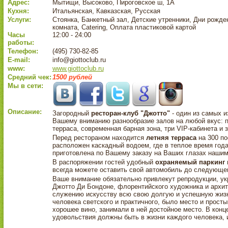
Адрес:
Мытищи, Высоково, Пироговское ш, 1А
Кухня:
Итальянская, Кавказская, Русская
Услуги:
Стоянка, Банкетный зал, Детские утренники, Дни рожде
комната, Catering, Оплата пластиковой картой
Часы
12:00 - 24:00
работы:
Телефон:
(495) 730-82-85
E-mail:
info@giottoclub.ru
www:
www.giottoclub.ru
Средний чек:
1500 рублей
Мы в сети:
Описание:
Загородный
ресторан-клуб "Джотто"
- один из самых и
Вашему вниманию разнообразие залов на любой вкус: п
терраса, современная барная зона, три VIP-кабинета и 
Перед рестораном находится
летняя терраса
на 300 п
расположен каскадный водоем, где в теплое время год
приготовлена по Вашему заказу на Ваших глазах нашим
В распоряжении гостей удобный
охраняемый паркинг 
всегда можете оставить свой автомобиль до следующег
Ваше внимание обязательно привлекут репродукции, у
Джотто Ди Бондоне, флорентийского художника и архит
служению искусству всю свою долгую и успешную жизн
человека светского и практичного, было место и прост
хорошее вино, занимали в ней достойное место. В конц
удовольствия должны быть в жизни каждого человека, и 