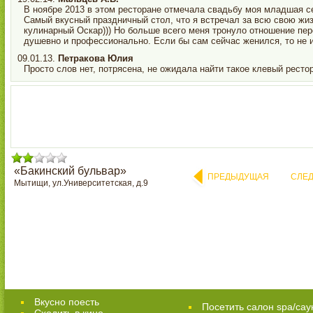
В ноябре 2013 в этом ресторане отмечала свадьбу моя младшая с
Самый вкусный праздничный стол, что я встречал за всю свою жиз
кулинарный Оскар))) Но больше всего меня тронуло отношение пер
душевно и профессионально. Если бы сам сейчас женился, то не 
09.01.13.
Петракова Юлия
Просто слов нет, потрясена, не ожидала найти такое клевый ресто
«Бакинский бульвар»
ПРЕДЫДУЩАЯ
СЛЕ
Мытищи, ул.Университетская, д.9
Вкусно поесть
Посетить салон spa/сау