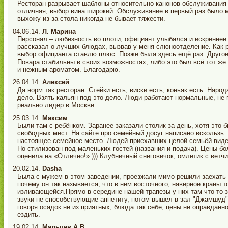
Ресторан разрывает шаблоны относительно канонов обслуживания 
отличная, выбор вина широкий. Обслуживание в первый раз было м
выхожу из-за стола никогда не бывает тяжести.
04.06.14.
Л. Марина
Персонал – любезность во плоти, официант улыбался и искреннее
рассказал о лучших блюдах, вызвав у меня слюноотделение. Как р
выбор официанта ставлю плюс. Позже была здесь ещё раз. Другое 
Повара стабильны в своих возможностях, либо это был всё тот же
и нежным ароматом. Благодарю.
26.04.14.
Алексей
Да норм так ресторан. Стейки есть, виски есть, коньяк есть. Наро
дело. Взять кальян под это дело. Люди работают нормальные, не г
реально лидер в Москве.
25.03.14.
Максим
Были там с ребёнком. Заранее заказали столик за день, хотя это
свободных мест. На сайте про семейный досуг написано вскользь.
настоящее семейное место. Людей приехавших целой семьёй видел
Но стилизован под маленьких гостей (названия и подача). Цены бо
оценила на «Отлично!» ))) Клубничный снеговичок, омлетик с ветчи
20.02.14.
Dasha
Была с мужем в этом заведении, проезжали мимо решили заехать п
почему он так называется, что в нем восточного, наверное краны т
изливающейся.Прямо в середине нашей трапезы у них там что-то 
звуки не способствующие аппетиту, потом вышел в зал "Джамшуд" 
говоря осадок не из приятных, блюда так себе, цены не оправдан
ездить.
19.02.14.
Мальцев А.В.