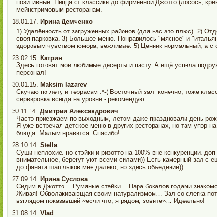
позитивные. Пицца от классики до фирменной Джотто (лосось, кре
мейнстримовым ресторанам.
18.01.17.
Ирина Демченко
1) Удалённость от загруженных районов (для нас это плюс). 2) От
своя парковка. 3) Большое меню. Понравилось "мясное" и "итальян
здоровым чувством юмора, вежливые. 5) Ценник нормальный, а с ог
23.02.15.
Катрин
Здесь готовят мои любимые десерты и пасту. А ещё успела подр
персонал!
30.01.15.
Maksim lazarev
Скучаю по лету и террасам :*-( Восточный зал, конечно, тоже клас
сервировка всегда на уровне - рекомендую.
30.11.14.
Дмитрий Александрович
Часто приезжаем по выходным, летом даже праздновали день рож
Я уже встречал детское меню в других ресторанах, но там упор на
блюда. Малым нравится. Спасибо!
28.10.14.
Stella
Суши неплохие, но стэйки и ризотто на 100% вне конкуренции, доп
внимательное, берегут уют всеми силами)) Есть камерный зал с е
до фаната шашлыков мне далеко, но здесь объедение))
27.09.14.
Ирина Суслова
Сидим в Джотто… Румяные стейки… Пара бокалов годами знакомо
Живая! Обволакивающая своим натурализмом… Зал со слегка п
взглядом показавший «если что, я рядом, зовите»… Идеально!
31.08.14.
Vlad