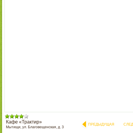
Кафе «Трактир»
ПРЕДЫДУЩАЯ
СЛЕ
Мытищи, ул. Благовещенская, д. 3