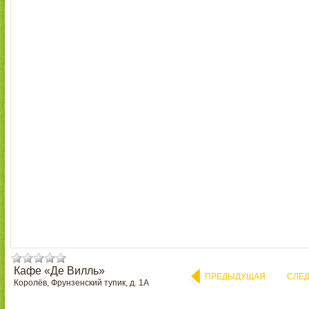
Кафе «Де Вилль»
ПРЕДЫДУЩАЯ
СЛЕ
Королёв, Фрунзенский тупик, д. 1А