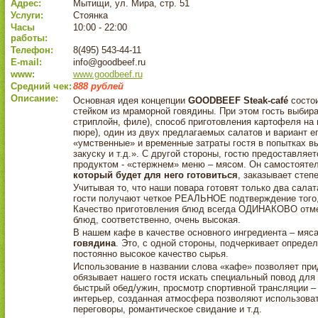
Адрес:
Мытищи, ул. Мира, стр. 51
Услуги:
Стоянка
Часы
10:00 - 22:00
работы:
Телефон:
8(495) 543-44-11
E-mail:
info@goodbeef.ru
www:
www.goodbeef.ru
Средний чек:
888 рублей
Описание:
Основная идея концепции
GOODBEEF Steak-café
состои
стейком из мраморной говядины. При этом гость выбира
стриплойн, филе), способ приготовления картофеля на
пюре), один из двух предлагаемых салатов и вариант е
«умственные» и временные затраты гостя в попытках 
закуску и т.д.». С другой стороны, гостю предоставля
продуктом - «стержнем» меню – мясом. Он самостояте
который будет для него готовиться
, заказывает степ
Учитывая то, что наши повара готовят только два салата
гости получают четкое РЕАЛЬНОЕ подтверждение того
Качество приготовления блюд всегда ОДИНАКОВО отмен
блюд, соответственно, очень высокая.
В нашем кафе в качестве основного ингредиента – мяс
говядина
. Это, с одной стороны, подчеркивает определ
постоянно высокое качество сырья.
Использование в названии слова «кафе» позволяет прид
обязывает нашего гостя искать специальный повод для
быстрый обед/ужин, просмотр спортивной трансляции –
интерьер, созданная атмосфера позволяют использоват
переговоры, романтическое свидание и т.д.